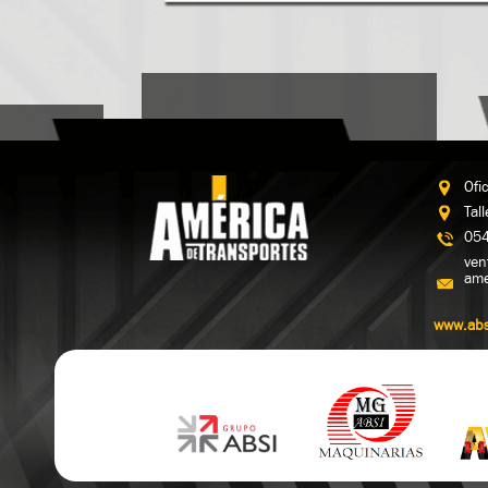
Ofi
Tal
054
ven
ame
www.abs