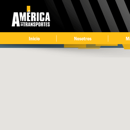
Ir 
co
pri
Inicio
Nosotros
M