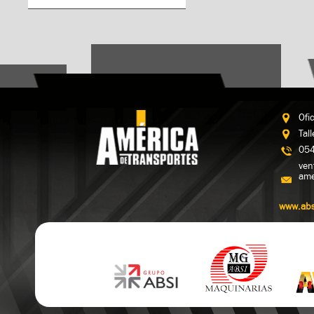
Ofi
Tal
054
ven
ame
www.abs