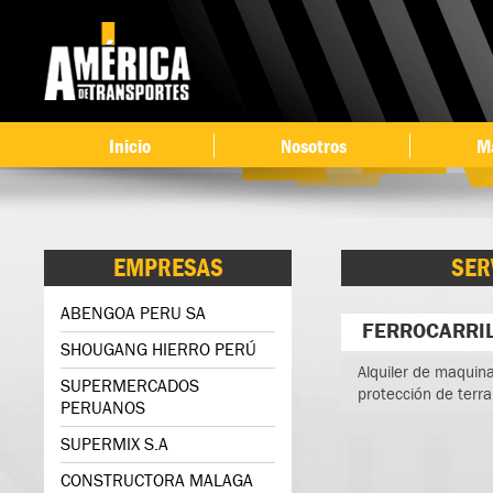
Ir 
co
pri
Inicio
Nosotros
M
EMPRESAS
SER
ABENGOA PERU SA
FERROCARRIL
SHOUGANG HIERRO PERÚ
Alquiler de maquina
SUPERMERCADOS
protección de terr
PERUANOS
SUPERMIX S.A
CONSTRUCTORA MALAGA